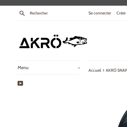
Passer
au
Recherche
Se connecter
Créer
contenu
Menu
+
›
Accueil
AKRÖ SNA
YouTube